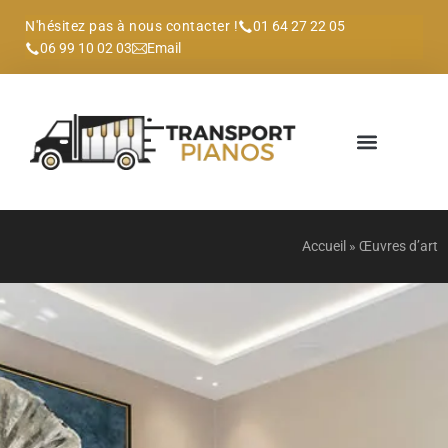
N'hésitez pas à nous contacter !
01 64 27 22 05
06 99 10 02 03
Email
Accueil
»
Œuvres d’art