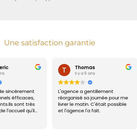
Une satisfaction garantie
omas
Paule Ouanhnon
 a 5 ans
il y a 6 ans
a gentillement
J'ai eu un problème de sécurit
é sa journée pour me
et cette compagnie s'est
atin. C'était possible
montrée très presente,
 l'a fait.
professionnelle et réactive. Je
la conseille
Lire la suite