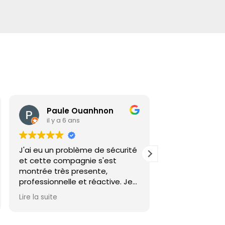
patrick lebegue
il y a 6 ans
é
Merci à toute l'équipe qui est
aussi appelée Les porteurs
Parisiens. Merci à leur assistante
qui a été super réactive et
disponible quant à mes
Lire la suite
questions concernant
l'organisation et les assurances
de ce déménagement d'un