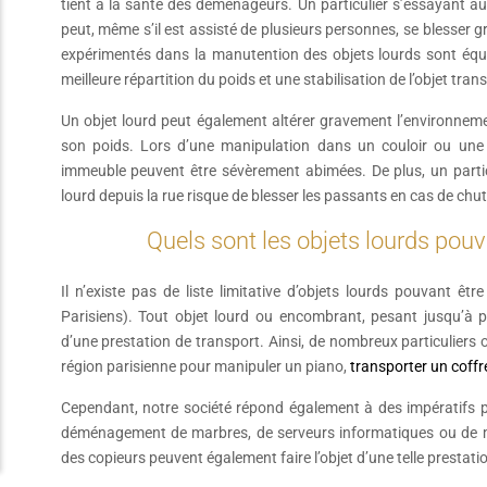
tient à la santé des déménageurs. Un particulier s’essayant 
peut, même s’il est assisté de plusieurs personnes, se blesse
expérimentés dans la manutention des objets lourds sont équi
meilleure répartition du poids et une stabilisation de l’objet tran
Un objet lourd peut également altérer gravement l’environnement
son poids. Lors d’une manipulation dans un couloir ou une 
immeuble peuvent être sévèrement abimées. De plus, un particu
lourd depuis la rue risque de blesser les passants en cas de chut
Quels sont les objets lourds pouv
Il n’existe pas de liste limitative d’objets lourds pouvant êtr
Parisiens). Tout objet lourd ou encombrant, pesant jusqu’à plu
d’une prestation de transport. Ainsi, de nombreux particuliers 
région parisienne pour manipuler un piano,
transporter un coffr
Cependant, notre société répond également à des impératifs pl
déménagement de marbres, de serveurs informatiques ou de mac
des copieurs peuvent également faire l’objet d’une telle prestati