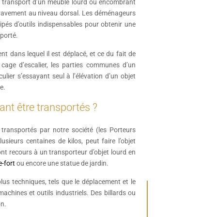
au transport d’un meuble lourd ou encombrant
r gravement au niveau dorsal. Les déménageurs
pés d’outils indispensables pour obtenir une
sporté.
 dans lequel il est déplacé, et ce du fait de
cage d’escalier, les parties communes d’un
lier s’essayant seul à l’élévation d’un objet
e.
ant être transportés ?
e transportés par notre société (les Porteurs
sieurs centaines de kilos, peut faire l’objet
ont recours à un transporteur d’objet lourd en
e-fort
ou encore une statue de jardin.
us techniques, tels que le déplacement et le
hines et outils industriels. Des billards ou
on.