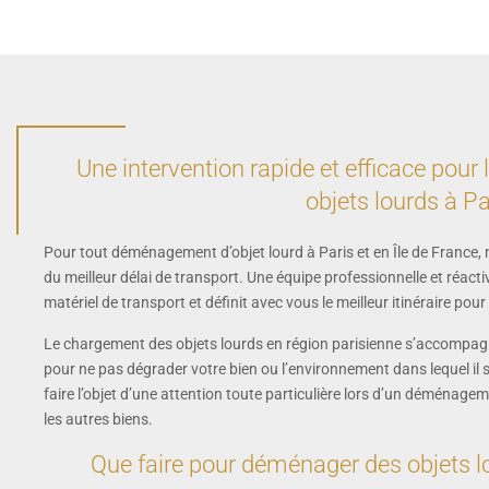
sympathique, je recommande !!
que j'ai été très satisfait et ravi
de nos échanges ... C'est
tellement rare que je leur tirent
à tous mon chapeaux. Merci
encore a vous.
Une intervention rapide et efficace po
objets lourds à Pa
Pour tout déménagement d’objet lourd à Paris et en Île de France, 
du meilleur délai de transport. Une équipe professionnelle et réa
matériel de transport et définit avec vous le meilleur itinéraire p
Le chargement des objets lourds en région parisienne s’accompagn
pour ne pas dégrader votre bien ou l’environnement dans lequel il se
faire l’objet d’une attention toute particulière lors d’un déménagem
les autres biens.
Que faire pour déménager des objets lou