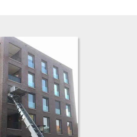
Piano demi-queue. Merci à
l'équipe des déménageurs dont
fait également partie leur boss.
Je leur ai confié le
déménagement d'un piano de
Normandie jusqu'à Paris au 5
eme étage, une montée a
bouts de bras par l'escalier pour
ces 350 kg. Démontage,
remontage, tout c'est bien
passé avec tranquillité, Ils sont
très bien équipés avec les
housses adaptées. De plus un
tarif très raisonnable.
Bonne continuation!