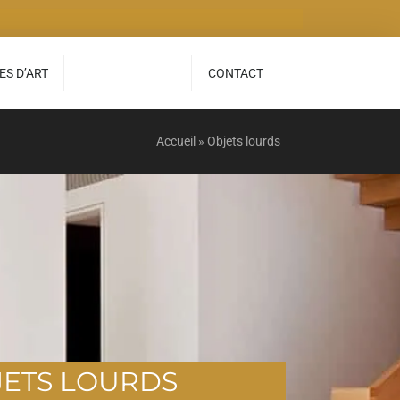
S D’ART
OBJETS LOURDS
CONTACT
Accueil
»
Objets lourds
JETS LOURDS