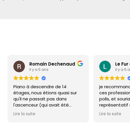
Le Fur eric
Th
il y a 5 ans
il y
je recommande sincèrement
L'agence 
ces professionnels éfficaces,
réorganis
polis, et souriants.Ils sont très
livrer le m
représentatif de l'accueil qu'il
et l'agence
m'a été fait par cet entreprise
Lire la suite
lors de mon premier contacte.
r !
Du début de la commande
jusqu'à la livraison je peux dire