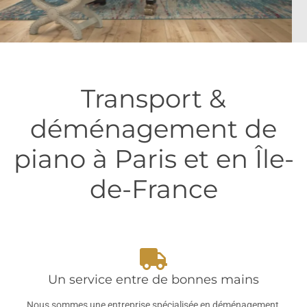
TRANSPORTS ET
MANUTENTION
Transport &
D’OBJETS LOURDS
déménagement de
Pianos, coffres-forts, sculptures et
œuvres d'art
piano à Paris et en Île-
de-France
Un service entre de bonnes mains
Nous sommes une entreprise spécialisée en déménagement,