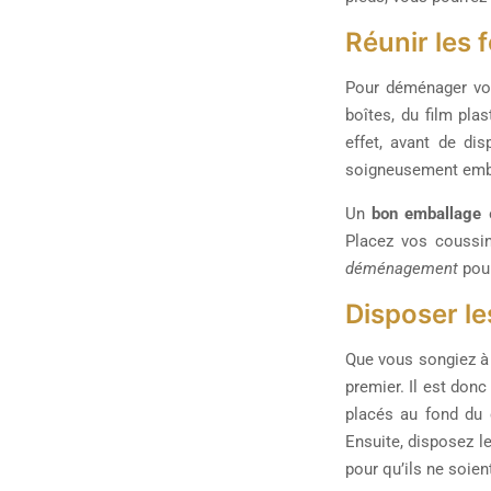
Réunir les 
Pour déménager vo
boîtes, du film pla
effet, avant de di
soigneusement emba
Un
bon emballage
é
Placez vos coussin
déménagement
pour
Disposer les
Que vous songiez à 
premier. Il est don
placés au fond du 
Ensuite, disposez le
pour qu’ils ne soien