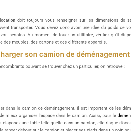
location
doit toujours vous renseigner sur les dimensions de se
uvent transporter. Vous devez donc avoir une idée du poids de 
vos besoins. Au moment de louer un utilitaire, vérifiez qu’il dis
ge des meubles, des cartons et des différents appareils.
arger son camion de déménagement :
ncombrants pouvant se trouver chez un particulier, on retrouve :
ser dans le camion de déménagement, il est important de les démo
de mieux organiser l’espace dans le camion. Aussi, pour le
déména
s disposez une table telle quelle dans un camion, elle risque d’occ
la ranger debout sur le camion et placer ses pieds dans un coin pou