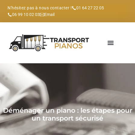
N'hésitez pas à nous contacter !
01 64 27 22 05
06 99 10 02 03
Email
Déménager un piano : les étapes pour
un transport sécurisé