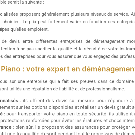
le serait la suivante :
cialisées proposent généralement plusieurs niveaux de service. Ain
 choisies. Le prix peut fortement varier en fonction des entreprise
uipes qu’elles emploient.
de devis entre différentes
entreprises de déménagement
mont
ttention à ne pas sacrifier la qualité et la sécurité de votre inst
ces des entreprises pour vous assurer que vous engagez des profess
 Piano : votre expert en déménagemen
ocus sur une entreprise qui a fait ses preuves dans ce domaine
 sont taillés une réputation de fiabilité et de professionnalisme.
onnalisés
: ils offrent des devis sur mesure pour répondre à
ement sur les options disponibles et réaliser un devis gratuit ad
té
: pour transporter votre piano en toute sécurité, ils utilis
 protections renforcées pour éviter les éraflures et chocs intem
urance
: bien sûr, ils proposent des assurances pour protéger v
tit une tranquillité d’esprit pendant tout le processus de dém