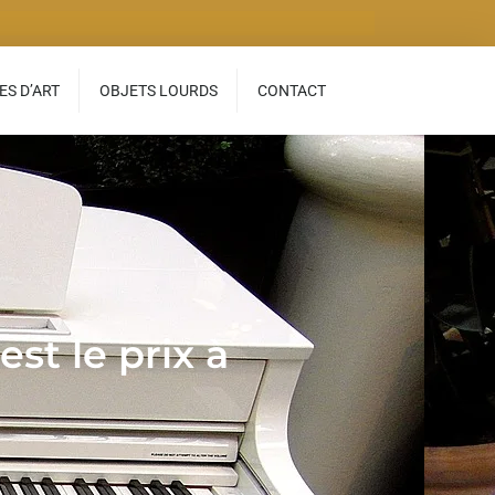
S D’ART
OBJETS LOURDS
CONTACT
t le prix à