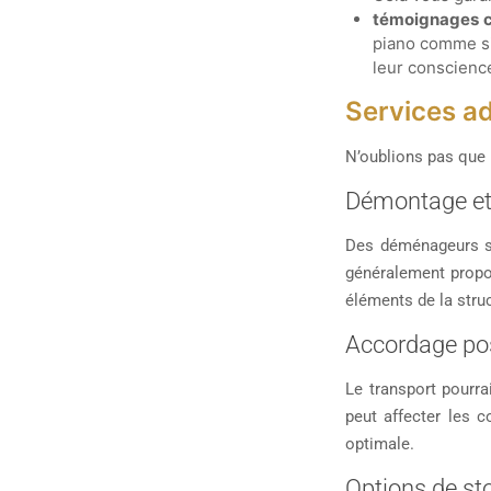
témoignages c
piano comme si 
leur conscienc
Services add
N’oublions pas que 
Démontage et
Des déménageurs sp
généralement propo
éléments de la stru
Accordage p
Le transport pourr
peut affecter les c
optimale.
Options de st