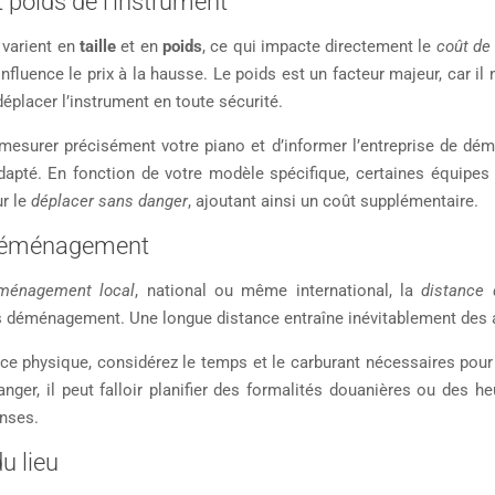
 poids de l’instrument
 varient en
taille
et en
poids
, ce qui impacte directement le
coût de 
nfluence le prix à la hausse. Le poids est un facteur majeur, car il
éplacer l’instrument en toute sécurité.
 mesurer précisément votre piano et d’informer l’entreprise de dé
adapté. En fonction de votre modèle spécifique, certaines équip
ur le
déplacer sans danger
, ajoutant ainsi un coût supplémentaire.
 déménagement
ménagement local
, national ou même international, la
distance
is déménagement. Une longue distance entraîne inévitablement des
nce physique, considérez le temps et le carburant nécessaires pour 
anger, il peut falloir planifier des formalités douanières ou des h
nses.
u lieu