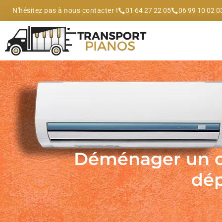
N'hésitez pas à nous contacter !
01 64 27 22 05
06 99 10 02 0
Déménager un ca
dép