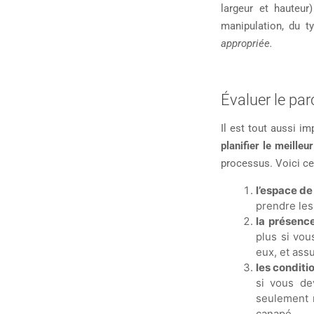
largeur et hauteu
manipulation, du t
appropriée.
Évaluer le p
Il est tout aussi i
planifier le meilleu
processus. Voici ce
l’espace de 
prendre les
la présence
plus si vou
eux, et ass
les conditi
si vous de
seulement r
canapé.