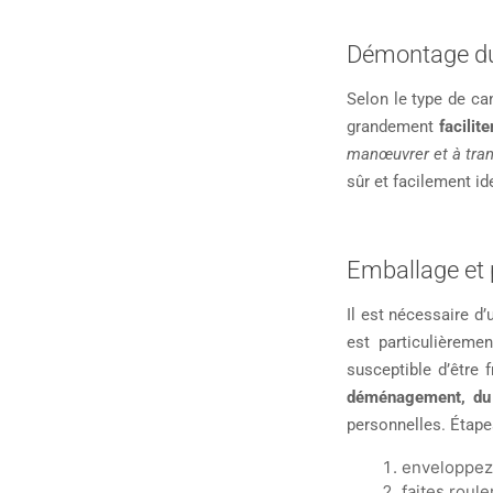
Démontage d
Selon le type de ca
grandement
facili
manœuvrer et à tran
sûr et facilement ide
Emballage et 
Il est nécessaire d
est particulièreme
susceptible d’être
déménagement, du p
personnelles. Étapes
enveloppez 
faites roul