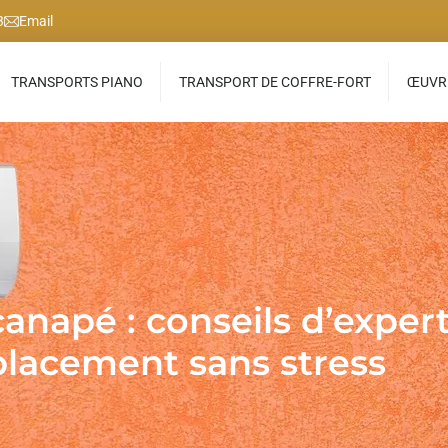
3
Email
TRANSPORTS PIANO
TRANSPORT DE COFFRE-FORT
ŒUVRE
napé : conseils d’exper
lacement sans stress