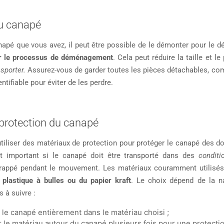
u canapé
napé que vous avez, il peut être possible de le démonter pour le d
ter le processus de déménagement
. Cela peut réduire la taille et l
sporter.
Assurez-vous de garder toutes les pièces détachables, com
ntifiable pour éviter de les perdre.
protection du canapé
’utiliser des matériaux de protection pour protéger le canapé des 
nt important si le canapé doit être transporté dans des
conditi
 frappé pendant le mouvement. Les matériaux couramment utilisé
lastique à bulles ou du papier kraft
. Le choix dépend de la n
 à suivre :
le canapé entièrement dans le matériau choisi ;
er le matériau autour du canapé plusieurs fois pour une protecti