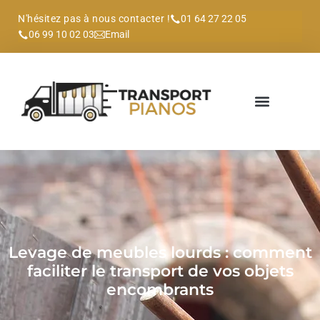
N'hésitez pas à nous contacter !
01 64 27 22 05
06 99 10 02 03
Email
Levage de meubles lourds : comment
faciliter le transport de vos objets
encombrants